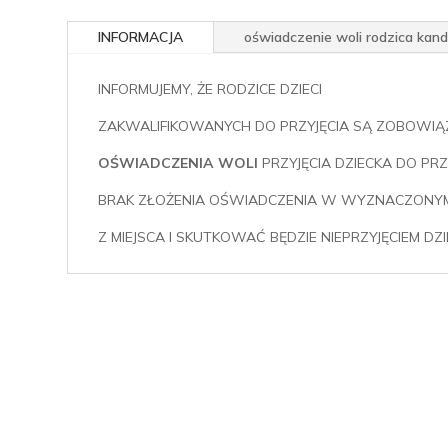
INFORMACJA
oświadczenie woli rodzica kan
INFORMUJEMY, ŻE RODZICE DZIECI
ZAKWALIFIKOWANYCH DO PRZYJĘCIA SĄ ZOBOWIĄ
OŚWIADCZENIA WOLI
PRZYJĘCIA DZIECKA DO PR
BRAK ZŁOŻENIA OŚWIADCZENIA W WYZNACZONYM
Z MIEJSCA I SKUTKOWAĆ BĘDZIE NIEPRZYJĘCIEM D