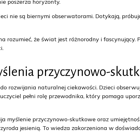
ie poszerza horyzonty.
ci nie są biernymi obserwatorami. Dotykają, próbuj
rozumieć, że świat jest różnorodny i fascynujący. Po
i.
myślenia przyczynowo-sku
 do rozwijania naturalnej ciekawości. Dzieci obserwu
 Nauczyciel pełni rolę przewodnika, który pomaga upo
ija myślenie przyczynowo-skutkowe oraz umiejętność
ę przyroda jesienią. To wiedza zakorzeniona w doświad