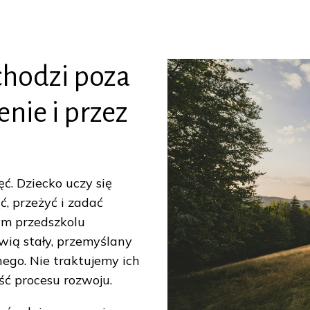
chodzi poza
nie i przez
ęć. Dziecko uczy się
ć, przeżyć i zadać
ym przedszkolu
wią stały, przemyślany
go. Nie traktujemy ich
ęść procesu rozwoju.