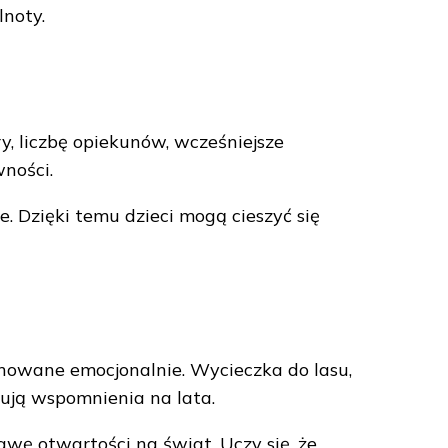
lnoty.
 liczbę opiekunów, wcześniejsze
ności.
. Dzięki temu dzieci mogą cieszyć się
howane emocjonalnie. Wycieczka do lasu,
ują wspomnienia na lata.
awę otwartości na świat. Uczy się, że