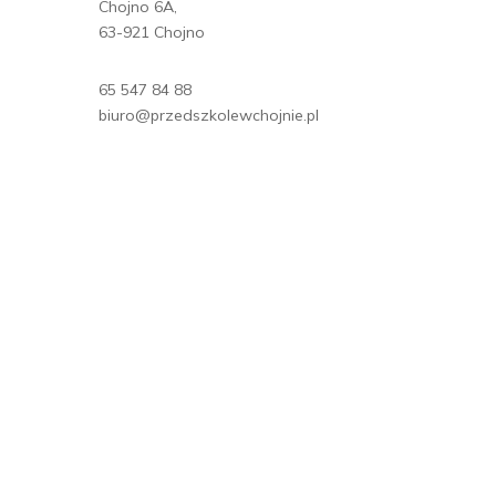
Chojno 6A,
63-921 Chojno
65 547 84 88
biuro@przedszkolewchojnie.pl